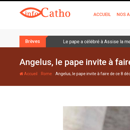
S
k
ACCUEIL
NOS A
i
p
t
o
Brèves
Le pape a célébré à Assise la me
c
o
n
Angelus, le pape invite à fai
t
e
-
-
Accueil
Rome
Angelus, le pape invite à faire de ce 8 d
n
t