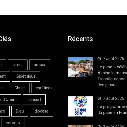
Clés
Récents
7 août 2026
n
aimer
amour
Le pape a céléb
Assise la messe
ent
Bioéthique
Transfiguration
des jeunes
le
Christ
chrétiens
7 août 2026
s d'Orient
concert
Le programme de
nce
Dieu
diocèse
du pape en Fran
enfants