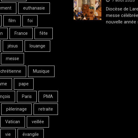
7 août 2026
ement
euthanasie
Diocèse de Lar
messe célébrée
film
foi
nouvelle année 
on
France
fête
jésus
louange
messe
 chrétienne
Musique
ame
pape
nçois
Paris
PMA
pèlerinage
retraite
Vatican
veillée
vie
évangile