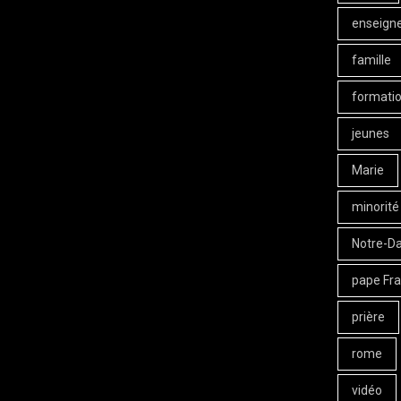
enseign
famille
formati
jeunes
Marie
minorité
Notre-D
pape Fra
prière
rome
vidéo