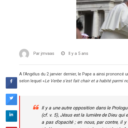
Par
jmvaas
Il y a 5 ans
A l’Angélus du 2 janvier dernier, le Pape a ainsi prononcé 
selon lequel «
Le Verbe s’est fait chair et a habité parmi n
Il y a une autre opposition dans le Prologu
(cf. v. 5)
,
Jésus est la lumière de Dieu qui e
a pas d’opacité ; en nous, par contre, il 