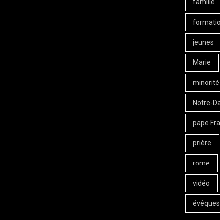
famille
formati
jeunes
Marie
minorité
Notre-D
pape Fra
prière
rome
vidéo
évêques