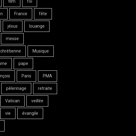
film
foi
on
France
fête
jésus
louange
messe
 chrétienne
Musique
ame
pape
nçois
Paris
PMA
pèlerinage
retraite
Vatican
veillée
vie
évangile