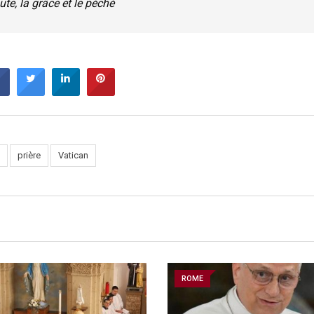
ute, la grâce et le péché
prière
Vatican
ROME