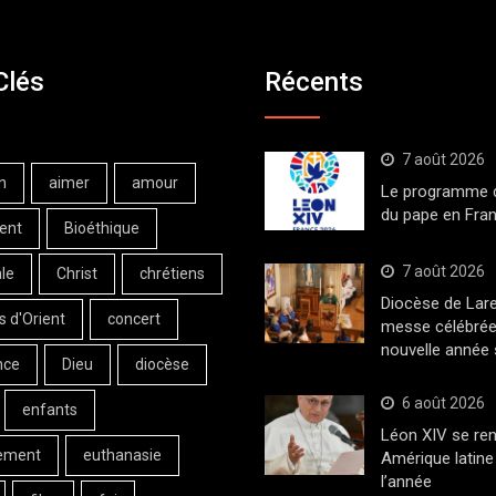
Clés
Récents
7 août 2026
n
aimer
amour
Le programme de
du pape en Fran
ent
Bioéthique
7 août 2026
le
Christ
chrétiens
Diocèse de Lar
s d'Orient
concert
messe célébrée
nouvelle année 
nce
Dieu
diocèse
6 août 2026
enfants
Léon XIV se ren
ement
euthanasie
Amérique latine 
l’année