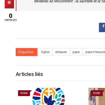
ténèbres se rencontrent : la sainteté et la fa
0
PARTAGES
Étiquettes :
Eglise
évêques
pape
pape François
Articles liés
ROME
ROME