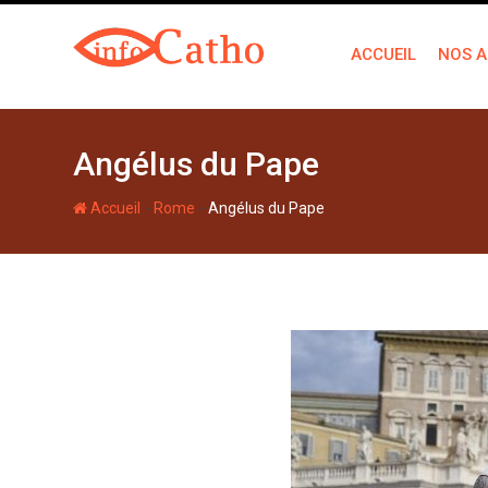
S
k
ACCUEIL
NOS A
i
p
t
o
Angélus du Pape
c
o
-
-
Accueil
Rome
Angélus du Pape
n
t
e
n
t