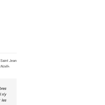
e Saint Jean
e Noël
».
bres
 n’y
 les