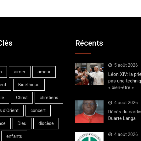
Clés
Récents
5 août 2026
n
aimer
amour
Léon XIV: la pri
pas une techni
ent
Bioéthique
« bien-être »
le
Christ
chrétiens
4 août 2026
s d'Orient
concert
Décès du cardin
Duarte Langa
nce
Dieu
diocèse
4 août 2026
enfants