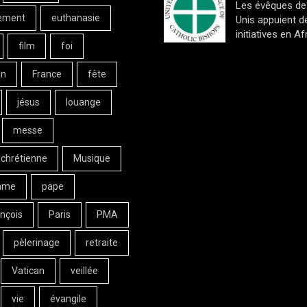
Les évêques de
ement
euthanasie
Unis appuient d
initiatives en Af
film
foi
on
France
fête
jésus
louange
messe
 chrétienne
Musique
ame
pape
nçois
Paris
PMA
pèlerinage
retraite
Vatican
veillée
vie
évangile