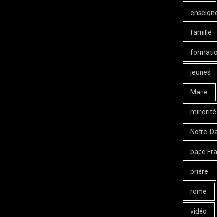
enseign
famille
formati
jeunes
Marie
minorité
Notre-D
pape Fra
prière
rome
vidéo