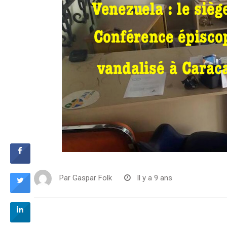
Par
Gaspar Folk
Il y a 9 ans