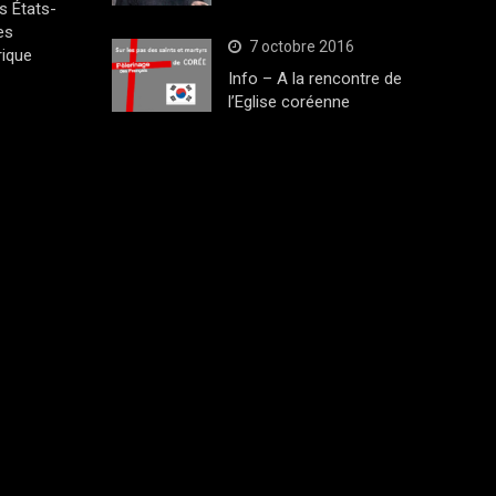
s États-
es
7 octobre 2016
rique
Info – A la rencontre de
l’Eglise coréenne