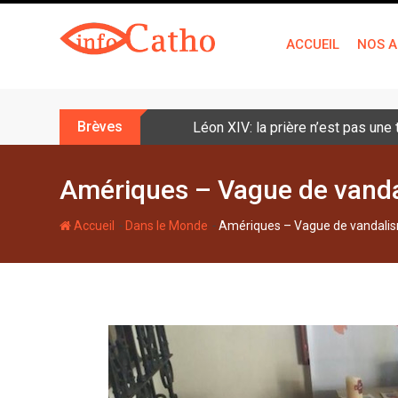
S
k
ACCUEIL
NOS A
i
p
t
o
Brèves
Léon XIV: la prière n’est pas une
c
o
n
Amériques – Vague de vanda
t
e
-
-
Accueil
Dans le Monde
Amériques – Vague de vandalis
n
t