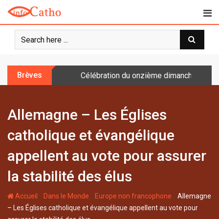
S
k
i
p
t
o
Brèves
Célébration du onzième dimanche après 
c
o
n
Allemagne – Les Églises
t
e
catholique et évangélique
n
t
appellent au vote pour assurer
la stabilité des élus
-
-
-
Accueil
Dans le Monde
Europe non francophone
Allemagne
– Les Églises catholique et évangélique appellent au vote pour