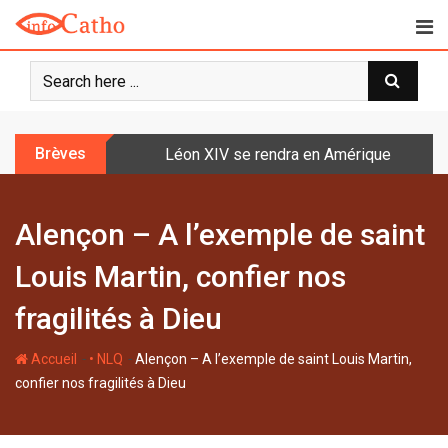
S
k
i
p
t
o
Brèves
Léon XIV se rendra en Amérique latine à l
c
o
n
Alençon – A l’exemple de saint
t
e
Louis Martin, confier nos
n
t
fragilités à Dieu
-
-
Accueil
• NLQ
Alençon – A l’exemple de saint Louis Martin,
confier nos fragilités à Dieu