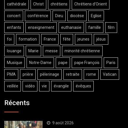
cathédrale
Christ
chrétiens
Chrétiens d'Orient
concert
conférence
Dieu
diocèse
Eglise
enfants
enseignement
euthanasie
famille
film
foi
formation
France
fête
jeunes
jésus
louange
Marie
messe
minorité chrétienne
Musique
Notre-Dame
pape
pape François
Paris
PMA
prière
pèlerinage
retraite
rome
Vatican
veillée
vidéo
vie
évangile
évêques
Récents
9 août 2026