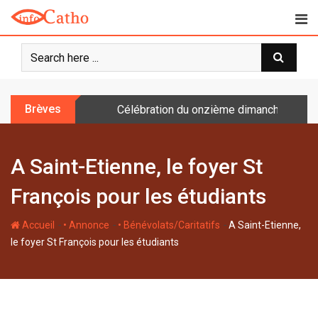
S
k
i
p
t
o
Brèves
Célébration du onzième dimanche après 
c
o
n
A Saint-Etienne, le foyer St
t
e
François pour les étudiants
n
t
-
-
-
Accueil
• Annonce
• Bénévolats/Caritatifs
A Saint-Etienne,
le foyer St François pour les étudiants