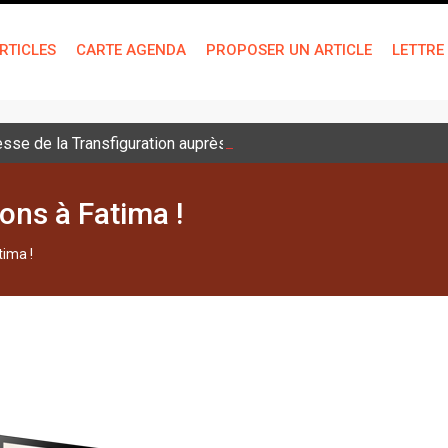
RTICLES
CARTE AGENDA
PROPOSER UN ARTICLE
LETTRE
sse de la Transfiguration auprès des jeunes
ons à Fatima !
tima !