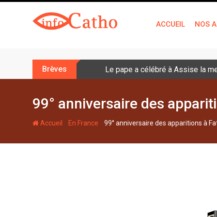
S
k
ACCUEIL
NOS A
i
p
t
o
Brèves
Le pape a célébré à Assise la me
c
o
n
99° anniversaire des appariti
t
e
-
-
Accueil
En France
99° anniversaire des apparitions à Fa
n
t