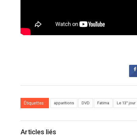
Étiquettes :
apparitions
DVD
Fatima
Le 13° jour
Articles liés