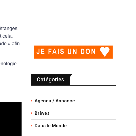
s
étranges.
 cela,
ade » afin
onologie
Catégories
Agenda / Annonce
Brèves
Dans le Monde