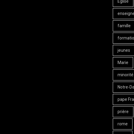
Eglise
enseign
famille
formati
jeunes
Marie
minorité
Notre-D
pape Fra
prière
rome