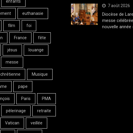
enfants
7 août 2026
ement
euthanasie
Diocèse de Lar
messe célébrée
film
foi
nouvelle année 
on
France
fête
jésus
louange
messe
 chrétienne
Musique
ame
pape
nçois
Paris
PMA
pèlerinage
retraite
Vatican
veillée