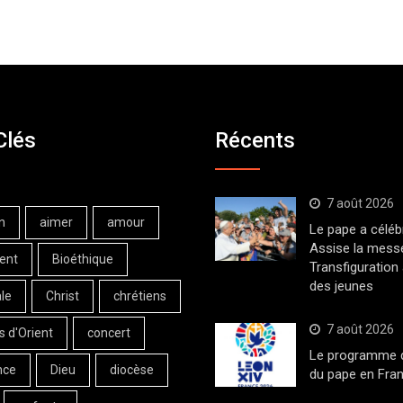
Clés
Récents
7 août 2026
n
aimer
amour
Le pape a céléb
Assise la messe
ent
Bioéthique
Transfiguration
des jeunes
le
Christ
chrétiens
7 août 2026
s d'Orient
concert
Le programme de
nce
Dieu
diocèse
du pape en Fran