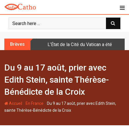
S
k
i
p
t
o
Brèves
L’État de la Cité du Vatican a été doté d
c
o
n
Du 9 au 17 août, prier avec
t
e
Edith Stein, sainte Thérèse-
n
t
Bénédicte de la Croix
-
-
Accueil
En France
Du 9 au 17 août, prier avec Edith Stein,
sainte Thérèse-Bénédicte de la Croix