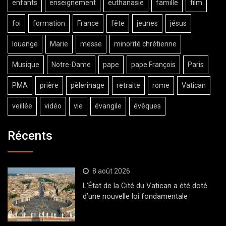
enfants
enseignement
euthanasie
famille
film
foi
formation
France
fête
jeunes
jésus
louange
Marie
messe
minorité chrétienne
Musique
Notre-Dame
pape
pape François
Paris
PMA
prière
pèlerinage
retraite
rome
Vatican
veillée
vidéo
vie
évangile
évêques
Récents
8 août 2026
L’État de la Cité du Vatican a été doté
d’une nouvelle loi fondamentale