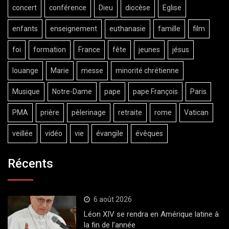
concert
conférence
Dieu
diocèse
Eglise
enfants
enseignement
euthanasie
famille
film
foi
formation
France
fête
jeunes
jésus
louange
Marie
messe
minorité chrétienne
Musique
Notre-Dame
pape
pape François
Paris
PMA
prière
pèlerinage
retraite
rome
Vatican
veillée
vidéo
vie
évangile
évêques
Récents
6 août 2026
Léon XIV se rendra en Amérique latine à
la fin de l’année