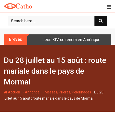
S
k
i
p
t
o
Brèves
Léon XIV se rendra en Amérique latine à l
c
o
n
Du 28 juillet au 15 août : route
t
e
mariale dans le pays de
n
t
Mormal
-
-
-
Accueil
• Annonce
• Messes/Prières/Pèlerinages
Du 28
juillet au 15 août : route mariale dans le pays de Mormal