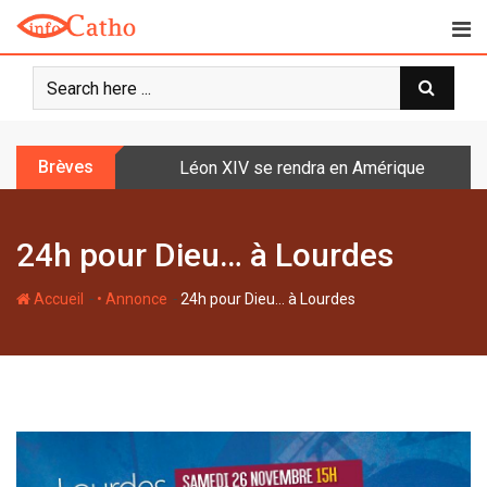
S
k
i
p
t
o
Brèves
Léon XIV se rendra en Amérique latine à l
c
o
n
24h pour Dieu… à Lourdes
t
e
-
-
n
Accueil
• Annonce
24h pour Dieu… à Lourdes
t