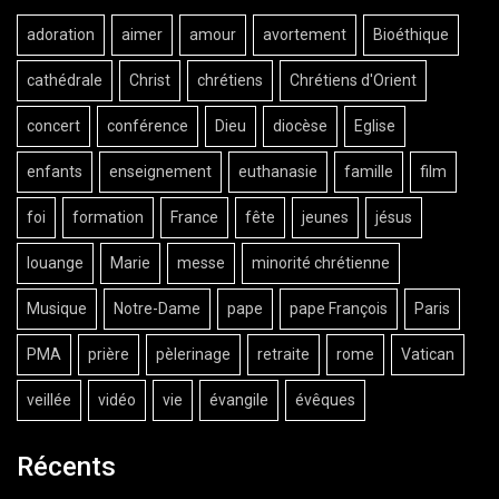
adoration
aimer
amour
avortement
Bioéthique
cathédrale
Christ
chrétiens
Chrétiens d'Orient
concert
conférence
Dieu
diocèse
Eglise
enfants
enseignement
euthanasie
famille
film
foi
formation
France
fête
jeunes
jésus
louange
Marie
messe
minorité chrétienne
Musique
Notre-Dame
pape
pape François
Paris
PMA
prière
pèlerinage
retraite
rome
Vatican
veillée
vidéo
vie
évangile
évêques
Récents