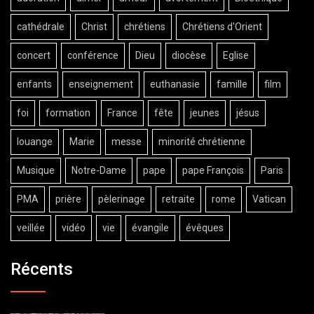
cathédrale
Christ
chrétiens
Chrétiens d'Orient
concert
conférence
Dieu
diocèse
Eglise
enfants
enseignement
euthanasie
famille
film
foi
formation
France
fête
jeunes
jésus
louange
Marie
messe
minorité chrétienne
Musique
Notre-Dame
pape
pape François
Paris
PMA
prière
pèlerinage
retraite
rome
Vatican
veillée
vidéo
vie
évangile
évêques
Récents