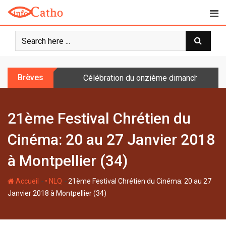
S
k
i
p
t
o
Brèves
Célébration du onzième dimanche après 
c
o
n
21ème Festival Chrétien du
t
e
Cinéma: 20 au 27 Janvier 2018
n
t
à Montpellier (34)
-
-
Accueil
• NLQ
21ème Festival Chrétien du Cinéma: 20 au 27
Janvier 2018 à Montpellier (34)