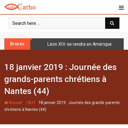
S
k
i
p
t
o
Brèves
Léon XIV se rendra en Amérique latine à l
c
o
n
18 janvier 2019 : Journée des
t
e
grands-parents chrétiens à
n
t
Nantes (44)
-
-
Accueil
• NLH
18 janvier 2019 : Journée des grands-parents
chrétiens à Nantes (44)