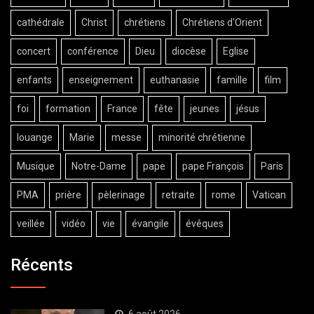
cathédrale
Christ
chrétiens
Chrétiens d'Orient
concert
conférence
Dieu
diocèse
Eglise
enfants
enseignement
euthanasie
famille
film
foi
formation
France
fête
jeunes
jésus
louange
Marie
messe
minorité chrétienne
Musique
Notre-Dame
pape
pape François
Paris
PMA
prière
pèlerinage
retraite
rome
Vatican
veillée
vidéo
vie
évangile
évêques
Récents