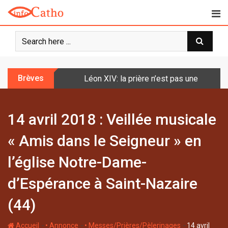
S
k
i
p
t
o
Brèves
Léon XIV: la prière n’est pas une techniq
c
o
n
14 avril 2018 : Veillée musicale
t
e
« Amis dans le Seigneur » en
n
t
l’église Notre-Dame-
d’Espérance à Saint-Nazaire
(44)
-
-
-
Accueil
• Annonce
• Messes/Prières/Pèlerinages
14 avril