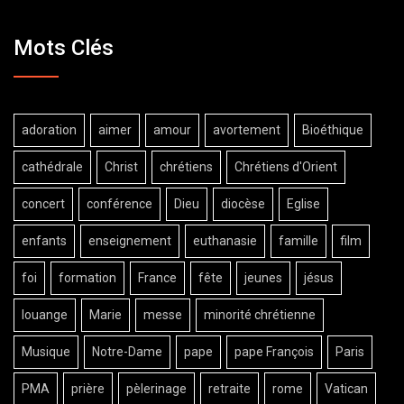
Mots Clés
adoration
aimer
amour
avortement
Bioéthique
cathédrale
Christ
chrétiens
Chrétiens d'Orient
concert
conférence
Dieu
diocèse
Eglise
enfants
enseignement
euthanasie
famille
film
foi
formation
France
fête
jeunes
jésus
louange
Marie
messe
minorité chrétienne
Musique
Notre-Dame
pape
pape François
Paris
PMA
prière
pèlerinage
retraite
rome
Vatican