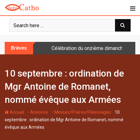
S
k
i
p
t
o
Brèves
Célébration du onzième dimanche après 
c
o
n
10 septembre : ordination de
t
e
Mgr Antoine de Romanet,
n
t
nommé évêque aux Armées
-
-
-
Accueil
• Annonce
• Messes/Prières/Pèlerinages
10
septembre : ordination de Mgr Antoine de Romanet, nommé
évêque aux Armées