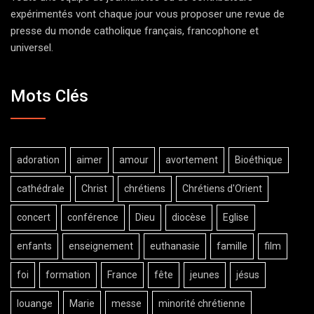
expérimentés vont chaque jour vous proposer une revue de
presse du monde catholique français, francophone et
universel.
Mots Clés
adoration
aimer
amour
avortement
Bioéthique
cathédrale
Christ
chrétiens
Chrétiens d'Orient
concert
conférence
Dieu
diocèse
Eglise
enfants
enseignement
euthanasie
famille
film
foi
formation
France
fête
jeunes
jésus
louange
Marie
messe
minorité chrétienne